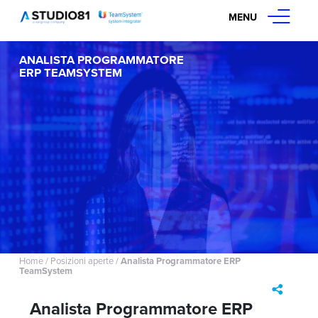
MENU
ANALISTA PROGRAMMATORE
ERP TEAMSYSTEM
Home
/
Posizioni aperte
/
Analista Programmatore ERP
TeamSystem
Analista Programmatore ERP