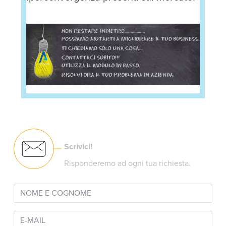
Scrivici!
Risponderemo ad ogni tua richiesta.