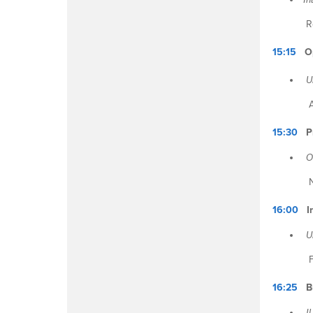
Rodolf
15:15
O
U
Aleand
15:30
P
O
Nicol
16:00
I
U
France
16:25
B
Il 