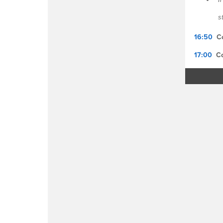
strat
16:50
C
17:00
Co