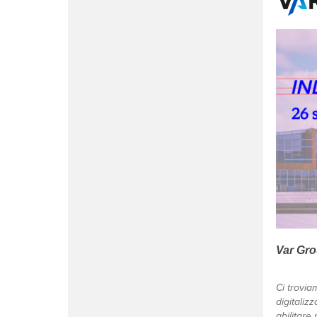
Var Grou
Ci trovia
digitalizz
abilitare