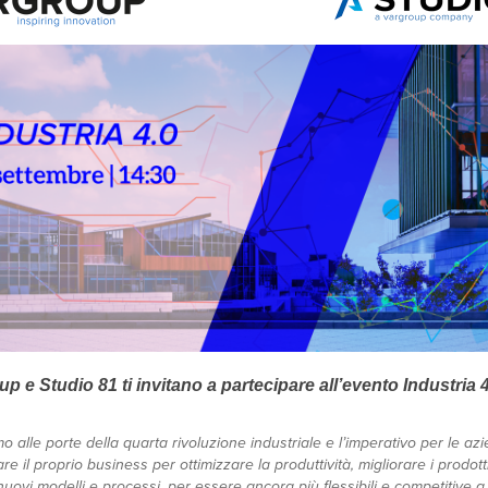
p e Studio 81 ti invitano a partecipare all’evento Industria 
mo alle porte della quarta rivoluzione industriale e l’imperativo per le az
are il proprio business per ottimizzare la produttività, migliorare i prodott
 nuovi modelli e processi, per essere ancora più flessibili e competitive a 