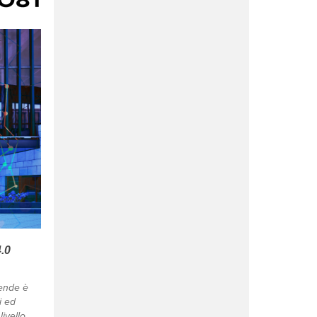
4.0
iende è
i ed
livello