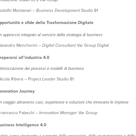
o Montanari –
Business Development
Studio 81
pportunità e sfide della Trasformazione Digitale
n approccio integrato al servizio della strategia di business
ro Mencherini –
Digital Consultant
Var Group Digital
repararsi all’industria 4.0
ttimizzazione dei processi e modelli di business
a Ribera –
Project Leader
Studio 81
nnovation Journey
n viaggio attraverso casi, esperienze e soluzioni che innovano le imprese
sco Falaschi –
Innovation Manager
Var Group
usiness Intelligence 4.0
dato come strumento a supporto delle operazioni, della manutenzione e delle 