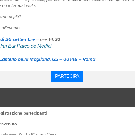
 ed internazionale.
rne di più?
 all’evento
dì 26 settembre
– ore
14:30
 Inn Eur Parco de Medici
 Castello della Magliana, 65 – 00148 – Roma
PARTECIPA
gistrazione partecipanti
envenuto
troduzione Studio 81 e Var Group