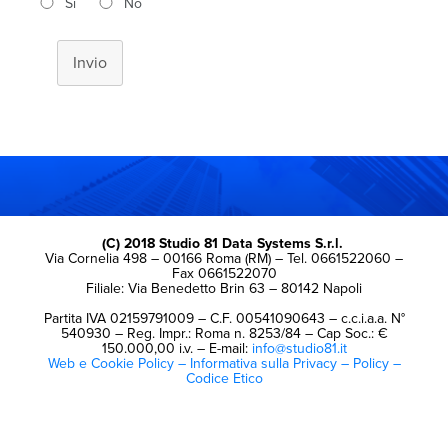
Si
No
Invio
(C) 2018 Studio 81 Data Systems S.r.l.
Via Cornelia 498 – 00166 Roma (RM) – Tel. 0661522060 –
Fax 0661522070
Filiale: Via Benedetto Brin 63 – 80142 Napoli
Partita IVA 02159791009 – C.F. 00541090643 – c.c.i.a.a. N°
540930 – Reg. Impr.: Roma n. 8253/84 – Cap Soc.: €
150.000,00 i.v. – E-mail:
info@studio81.it
Web e Cookie Policy –
Informativa sulla Privacy –
Policy –
Codice Etico