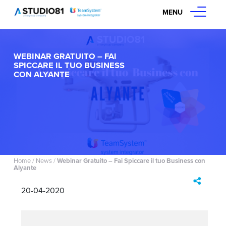
MENU
WEBINAR GRATUITO – FAI
SPICCARE IL TUO BUSINESS
CON ALYANTE
Home
/
News
/
Webinar Gratuito – Fai Spiccare il tuo Business con
Alyante
20-04-2020