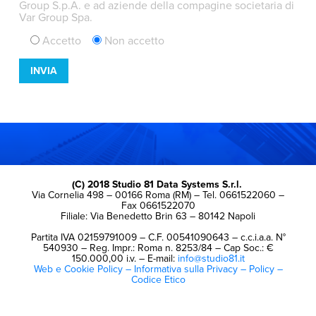
Group S.p.A. e ad aziende della compagine societaria di
Var Group Spa.
Accetto
Non accetto
(C) 2018 Studio 81 Data Systems S.r.l.
Via Cornelia 498 – 00166 Roma (RM) – Tel. 0661522060 –
Fax 0661522070
Filiale: Via Benedetto Brin 63 – 80142 Napoli
Partita IVA 02159791009 – C.F. 00541090643 – c.c.i.a.a. N°
540930 – Reg. Impr.: Roma n. 8253/84 – Cap Soc.: €
150.000,00 i.v. – E-mail:
info@studio81.it
Web e Cookie Policy –
Informativa sulla Privacy –
Policy –
Codice Etico