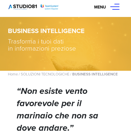
MENU
BUSINESS INTELLIGENCE
Trasforma i tuoi dati
in informazioni preziose
Home
/
SOLUZIONI TECNOLOGICHE
/
BUSINESS INTELLIGENCE
“Non esiste vento
favorevole per il
marinaio che non sa
dove andare.”