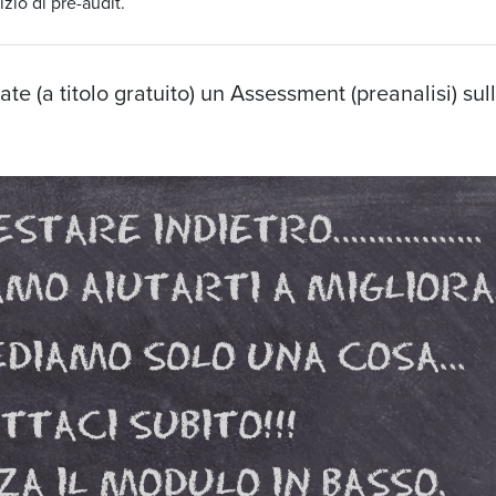
izio di pre-audit.
e (a titolo gratuito) un Assessment (preanalisi) sull