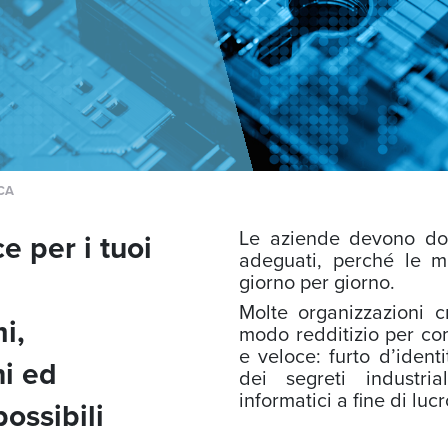
CA
Le aziende devono dot
e per i tuoi
adeguati, perché le m
giorno per giorno.
Molte organizzazioni c
i,
modo redditizio per comp
e veloce: furto d’ident
hi ed
dei segreti industria
informatici a fine di lucr
possibili