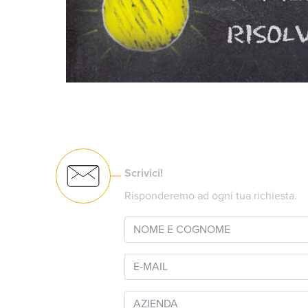
Scrivici!
Risponderemo ad ogni tua richiesta.