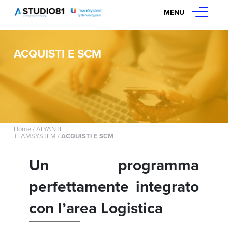
MENU
ACQUISTI E SCM
Home
/
ALYANTE
TEAMSYSTEM
/
ACQUISTI E SCM
Un programma
perfettamente integrato
con l’area Logistica